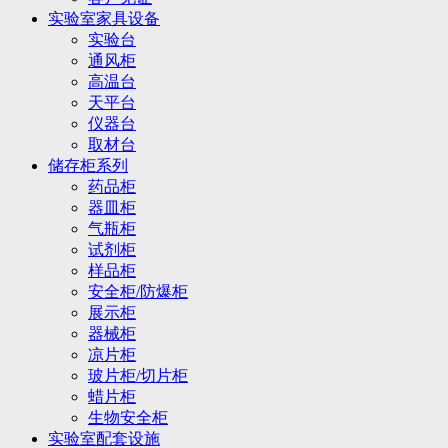
实验室家具设备
实验台
通风柜
高温台
天平台
仪器台
取材台
储存柜系列
药品柜
器皿柜
气瓶柜
试剂柜
样品柜
安全柜/防爆柜
展示柜
器械柜
凉片柜
玻片柜/切片柜
蜡片柜
生物安全柜
实验室配套设施