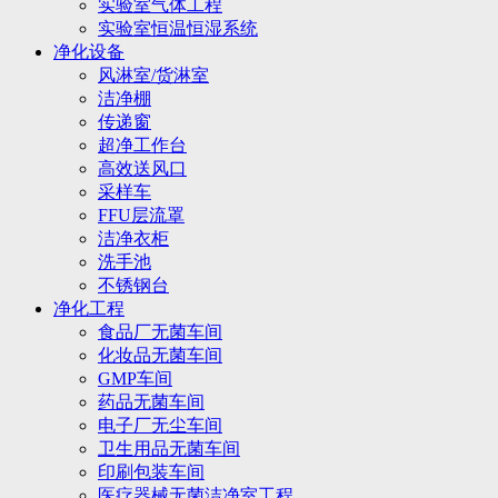
实验室气体工程
实验室恒温恒湿系统
净化设备
风淋室/货淋室
洁净棚
传递窗
超净工作台
高效送风口
采样车
FFU层流罩
洁净衣柜
洗手池
不锈钢台
净化工程
食品厂无菌车间
化妆品无菌车间
GMP车间
药品无菌车间
电子厂无尘车间
卫生用品无菌车间
印刷包装车间
医疗器械无菌洁净室工程