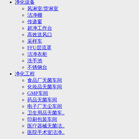
净化设备
风淋室/货淋室
洁净棚
传递窗
超净工作台
高效送风口
采样车
FFU层流罩
洁净衣柜
洗手池
不锈钢台
净化工程
食品厂无菌车间
化妆品无菌车间
GMP车间
药品无菌车间
电子厂无尘车间
卫生用品无菌车..
印刷包装车间
医疗器械无菌洁..
医院手术室洁净..