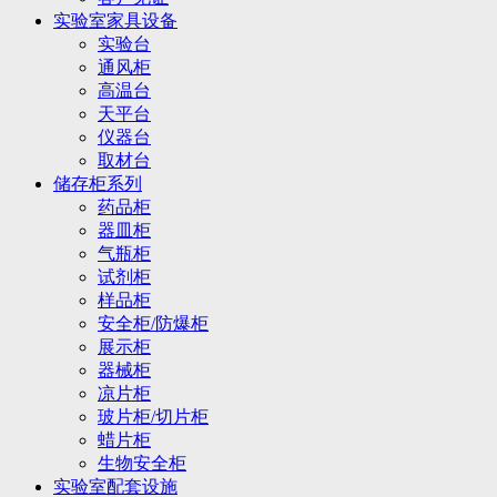
实验室家具设备
实验台
通风柜
高温台
天平台
仪器台
取材台
储存柜系列
药品柜
器皿柜
气瓶柜
试剂柜
样品柜
安全柜/防爆柜
展示柜
器械柜
凉片柜
玻片柜/切片柜
蜡片柜
生物安全柜
实验室配套设施