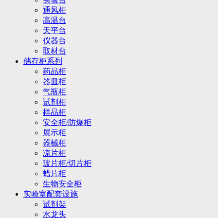
通风柜
高温台
天平台
仪器台
取材台
储存柜系列
药品柜
器皿柜
气瓶柜
试剂柜
样品柜
安全柜/防爆柜
展示柜
器械柜
凉片柜
玻片柜/切片柜
蜡片柜
生物安全柜
实验室配套设施
试剂架
水龙头