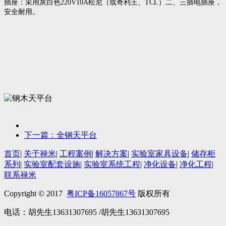
插座：采用灰白色220V10A松尼（或奇利王、TCL）二、三插电插座，
安全耐用。
下一篇：全钢天平台
首页
|
关于禄米
|
工程案例
|
解决方案
|
实验室家具设备
|
储存柜
系列
|
实验室配套设施
|
实验室系统工程
|
净化设备
|
净化工程
|
联系禄米
Copyright © 2017
粤ICP备16057867号
版权所有
电话：胡先生13631307695 /胡先生13631307695