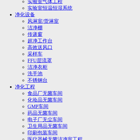
实验室气体工程
实验室恒温恒湿系统
净化设备
风淋室/货淋室
洁净棚
传递窗
超净工作台
高效送风口
采样车
FFU层流罩
洁净衣柜
洗手池
不锈钢台
净化工程
食品厂无菌车间
化妆品无菌车间
GMP车间
药品无菌车间
电子厂无尘车间
卫生用品无菌车间
印刷包装车间
医疗器械无菌洁净室工程