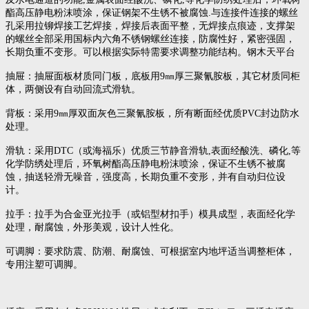
酯高压静电粉沫喷涂，保证钢架不生锈不被腐蚀.与连接件连接的螺丝
孔采用拉铆焊接工艺焊接，焊接后表面平整，无焊接点痕迹，支撑架
的螺丝全部采用国标内六角不锈钢螺丝连接，防腐性好，紧密强固，
长期负重不变形。可以根据实际特需要求调整功能结构。钢木天平台
抽屉：抽屉面板材质同门板，底板用9㎜厚三聚氰胺板，其它材质同柜
体，两侧设有自动回流式滑轨。
背板：采用9㎜厚双面灰色三聚氰胺板，所有断面经优质PVC封边防水
处理。
滑轨：采用DTC（或海福乐）优质三节静音滑轨,表面经酸洗、磷化,等
化学防绣处理后，环氧树酯高压静电粉沫喷涂，保证不生锈不被腐
蚀，抽送轻滑无噪音，强度高，长期负重不变形，并有自动归位设
计。
拉手：拉手为合金亚光拉手（或铝型材扣手）模具成型，表面经化学
处理，耐腐蚀，外形美观，设计人性化。
可调脚：要求防震、防潮、耐腐蚀、可根据室内地坪适当调整柜体，
专用注塑可调脚。