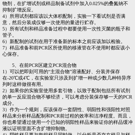
物剂，在扩增试剂或样品制备试剂中加入0.025%的叠氮钠不
抑制扩增反应。
4）所用试剂都应该以大体积配制，实验一下看试剂是否满
意，然后分装成仅够一次使用的量进行贮存。
5）所有试剂和样品准备过程中都要使用一次性灭菌的瓶子和
管子。
6）新配制的试剂在用于准备新的标本之前应该加以检验。
7）样品准备和前PCR区所使用的移液管在不使用时都应该小
心保存。
5、在前PCR区建立PCR混合物
1）可以把即刻可用的“主混合物”溶液配好、分装并保存
在-20℃或4℃，在实验室只涉及到扩增一种或少数几种特异序
列时这样做很有用。
2）如果你的实验室使用多套引物，以致于配制包括所有试剂
的单一反应混合物不够经济，可以考虑分装保存够一天的PCR
成分。
3）作为一个规则，应该保存一套阴性、弱阳性和强阳性对照
样品来分析样品配制和PCR前过程的效率和洁净程度。而且，
你也希望通过使用一个已知的弱阳性样品来验证你的样品缓冲
液以证明里面不含扩增抑制物。
4）阴性样品要与每组样品同时做，以分析是否存在样品与样