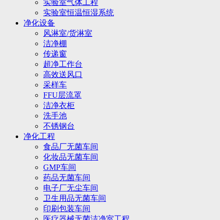
实验室气体工程
实验室恒温恒湿系统
净化设备
风淋室/货淋室
洁净棚
传递窗
超净工作台
高效送风口
采样车
FFU层流罩
洁净衣柜
洗手池
不锈钢台
净化工程
食品厂无菌车间
化妆品无菌车间
GMP车间
药品无菌车间
电子厂无尘车间
卫生用品无菌车间
印刷包装车间
医疗器械无菌洁净室工程