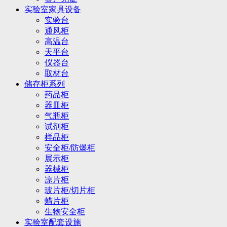
实验室家具设备
实验台
通风柜
高温台
天平台
仪器台
取材台
储存柜系列
药品柜
器皿柜
气瓶柜
试剂柜
样品柜
安全柜/防爆柜
展示柜
器械柜
凉片柜
玻片柜/切片柜
蜡片柜
生物安全柜
实验室配套设施