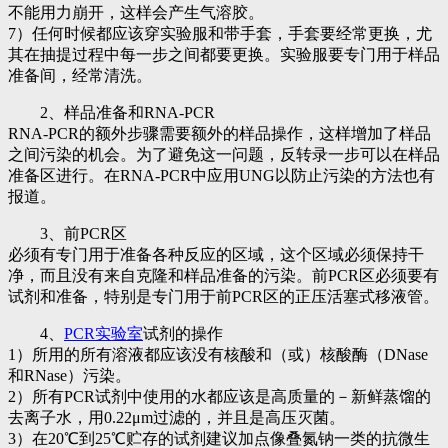
不能用力崩开，这样会产生气溶胶。
7）任何时候都应该穿实验服和带手套，手套要经常更换，尤
其在抽提过程中每一步之间都要更换。实验服要专门用于样品
准备间，经常清洗。
2、样品准备和RNA-PCR
RNA-PCR的额外步骤需要额外的样品操作，这样增加了样品
之间污染的机会。为了避免这一问题，反转录一步可以在样品
准备区进行。在RNA-PCR中应用UNG以防止污染的方法也有
报道。
3、前PCR区
必须有专门用于准备各种反应的区域，这个区域必须保持干
净，而且没有来自克隆和样品准备的污染。前PCR区必须要有
试剂和准备，特别是专门用于前PCR区的正压活塞式移液管。
4、
PCR实验室
试剂的操作
1）所用的所有溶液都应该没有核酸和（或）核酸酶（DNase
和RNase）污染。
2）所有PCR试剂中使用的水都应该是高质量的－新鲜蒸馏的
去离子水，用0.22μm过滤的，并且是高压灭菌。
3）在20℃到25℃贮存的试剂建议加点像叠氮钠一类的抗微生