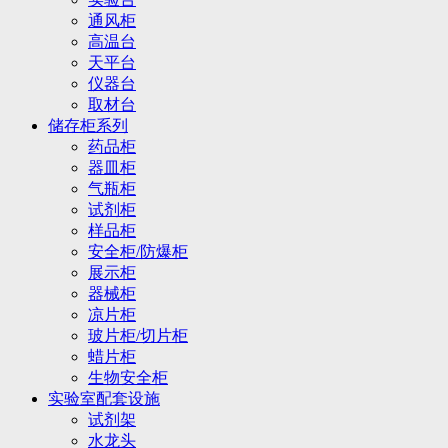
通风柜
高温台
天平台
仪器台
取材台
储存柜系列
药品柜
器皿柜
气瓶柜
试剂柜
样品柜
安全柜/防爆柜
展示柜
器械柜
凉片柜
玻片柜/切片柜
蜡片柜
生物安全柜
实验室配套设施
试剂架
水龙头