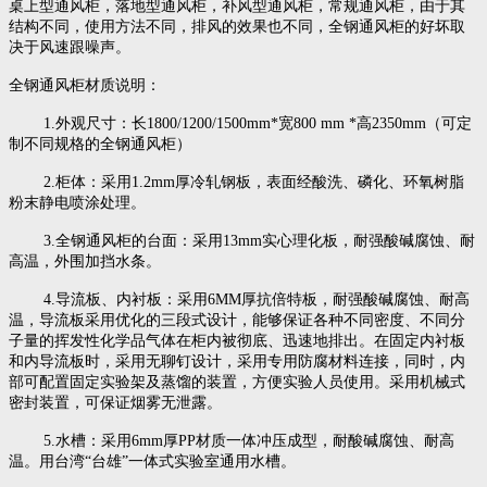
桌上型通风柜，落地型通风柜，补风型通风柜，常规通风柜，由于其
结构不同，使用方法不同，排风的效果也不同，全钢通风柜的好坏取
决于风速跟噪声。
全钢通风柜材质说明：
1.外观尺寸：长1800/1200/1500mm*宽800 mm *高2350mm（可定
制不同规格的全钢通风柜）
2.柜体：采用1.2mm厚冷轧钢板，表面经酸洗、磷化、环氧树脂
粉末静电喷涂处理。
3.全钢通风柜的台面：采用13mm实心理化板，耐强酸碱腐蚀、耐
高温，外围加挡水条。
4.导流板、内衬板：采用6MM厚抗倍特板，耐强酸碱腐蚀、耐高
温，导流板采用优化的三段式设计，能够保证各种不同密度、不同分
子量的挥发性化学品气体在柜内被彻底、迅速地排出。在固定内衬板
和内导流板时，采用无聊钉设计，采用专用防腐材料连接，同时，内
部可配置固定实验架及蒸馏的装置，方便实验人员使用。采用机械式
密封装置，可保证烟雾无泄露。
5.水槽：采用6mm厚PP材质一体冲压成型，耐酸碱腐蚀、耐高
温。用台湾“台雄”一体式实验室通用水槽。