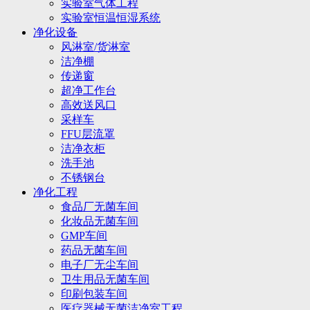
实验室气体工程
实验室恒温恒湿系统
净化设备
风淋室/货淋室
洁净棚
传递窗
超净工作台
高效送风口
采样车
FFU层流罩
洁净衣柜
洗手池
不锈钢台
净化工程
食品厂无菌车间
化妆品无菌车间
GMP车间
药品无菌车间
电子厂无尘车间
卫生用品无菌车间
印刷包装车间
医疗器械无菌洁净室工程