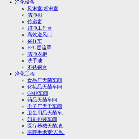
净化设备
风淋室/货淋室
洁净棚
传递窗
超净工作台
高效送风口
采样车
FFU层流罩
洁净衣柜
洗手池
不锈钢台
净化工程
食品厂无菌车间
化妆品无菌车间
GMP车间
药品无菌车间
电子厂无尘车间
卫生用品无菌车..
印刷包装车间
医疗器械无菌洁..
医院手术室洁净..