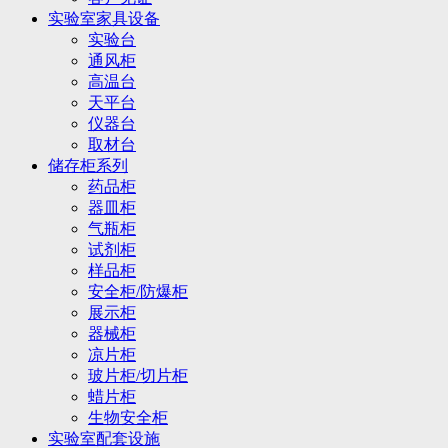
实验室家具设备
实验台
通风柜
高温台
天平台
仪器台
取材台
储存柜系列
药品柜
器皿柜
气瓶柜
试剂柜
样品柜
安全柜/防爆柜
展示柜
器械柜
凉片柜
玻片柜/切片柜
蜡片柜
生物安全柜
实验室配套设施