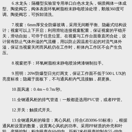
6.水龙头：隔栅型实验室专用单口白色水龙头，铜质阀体一体成
型、陶瓷阀芯，阀体表面环氧树脂粉末静电喷涂处理，鹅颈360度可
调。陶瓷阀芯，可拆卸清洗。
7.视窗：6mm厚安全防爆玻璃，采用无间断平衡、隐蔽式结构设
计；视窗可以上下开启；利用滑轮连接视窗配重，保证视窗的平稳开
关，滑动自如，可停于任意位置。在视窗与工作台面垂直闭合处，设
计留有防止气体外溢的气流栅，用以防止因温差引起的对流气体外
溢，保证当视窗关闭而风机仍在工作时，柜体内工作区不会产生负
压。
8.视窗把手：环氧树脂粉末静电喷涂烤漆钢制拉手。
9.照明：20W防爆型日光灯两支，保证工作面不低于500ＬUX的
亮度标准；隐藏于面板下，不与通风柜内气流接触，易更换。
10.面风速：0.4m～0.7m/秒。
11.全钢通风柜的排气管道：一般都是选用PVC管，或者PP管。
12.开关：触摸式开关。
13.全钢通风柜的噪音：离心风机（符合GB3096-93标准），根据
通风柜设置的数量，设置离心风机的功率。采用PP材质的外壳和叶
轮，变频控制；柜内噪声在60dB内，距柜2米处噪声控制在55 dB内。